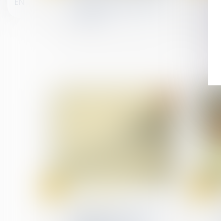
EN
professionnelle avant le
1er mars
25
25
janv.
janv.
(NPU) Infraction
Délit de faux en écriture
publique : rappel de la