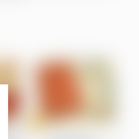
31
janv.
Relation individuelles au travail
e et
Licenciement pour