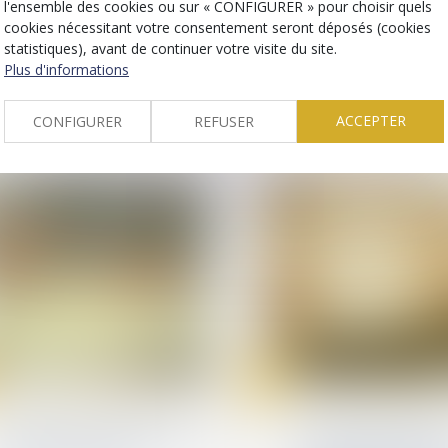
l'ensemble des cookies ou sur « CONFIGURER » pour choisir quels
compensatoire : ce qu'il
assentiment préala
cookies nécessitant votre consentement seront déposés (cookies
faut savoir en cas de
mis en cause
statistiques), avant de continuer votre visite du site.
divorce
Plus d'informations
ACCEPTER
CONFIGURER
REFUSER
17
janv.
Relation individuelles au travail
Relation individuelles au
Exécution du contrat de
Licenciement pris s
travail : prescription issue
base d’enregistre