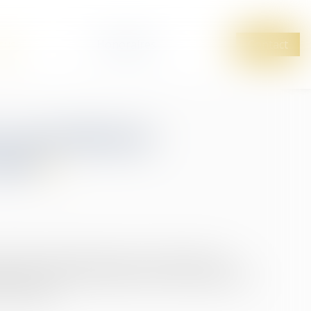
tus
Honoraires
Contact
et assentiment
ause
pération importante qui vise à rechercher les
Dès lors, elle est encadrée et doit nécessairement
 judiciaire...