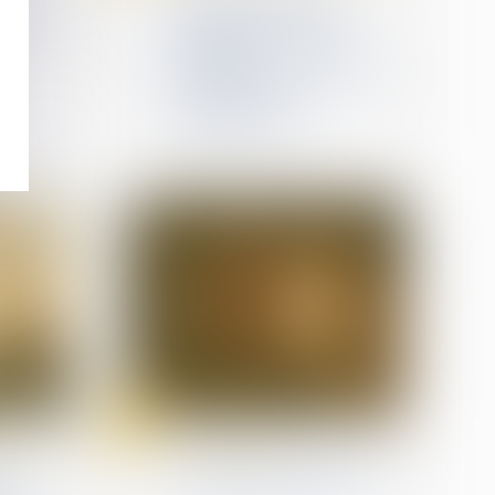
ble du
inaptitude : l’indemnité
compensatrice égale à
l’indemnité
compensatrice de préavis
n’ouvre pas droit à
congés payés
11
janv.
 travail
(NPU) Infraction
ur la
Un décret pour encadrer
ments
le travail des détenus