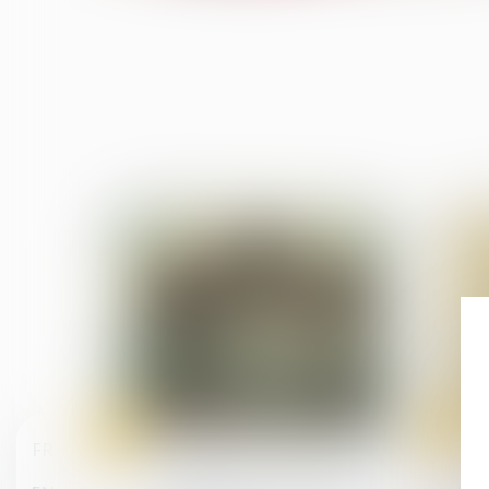
08
07
févr.
févr.
FR
Droit du travail - Employeurs
Publiez l'index de l'égalité