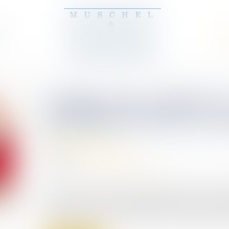
pe
Ac
Fouille d’un véhicule 
préalable du mis en c
(NPU) Infraction
01/02/2024
Source :
www.lemag-juridique.com
Lors d’une instruction, la perquisition est une o
preuves lors de la commission d’une infraction. 
se dérouler sous le contrôle d’un officier de police