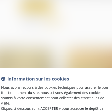
Lire la suite
Partager sur
Information sur les cookies
Nous avons recours à des cookies techniques pour assurer le bon
fonctionnement du site, nous utilisons également des cookies
01
soumis à votre consentement pour collecter des statistiques de
févr.
visite.
Divorce et séparation
(NPU) Infraction
Cliquez ci-dessous sur « ACCEPTER » pour accepter le dépôt de
Prestation
Fouille d’un véhicul