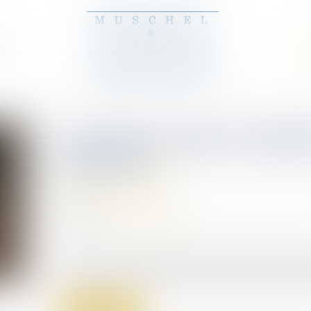
pe
Ac
Un décret pour encadre
détenus
(NPU) Infraction
11/01/2024
Source :
www.actu-juridique.fr
Le décret n° 2023-1169 du 12 décembre 2023 port
travail des personnes détenues a été publié au Jo
Lire la suite