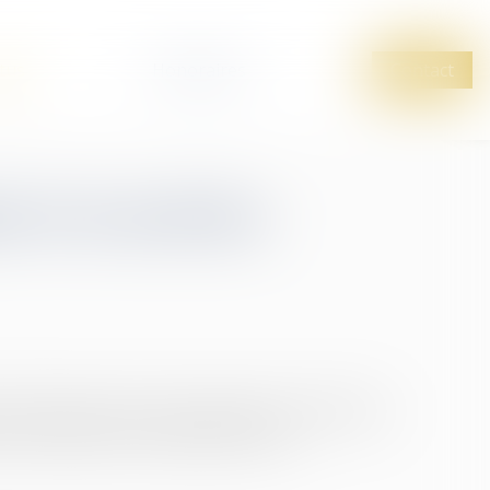
tus
Honoraires
Contact
r le travail des
ant diverses mesures relatives aux activités de
urnal officiel du 14 décembre 2023...