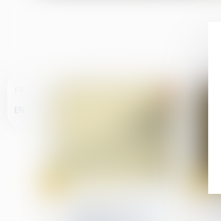
FR
EN
25
11
janv.
janv.
(NPU) Infraction
Délit de faux en écriture
publique : rappel de la