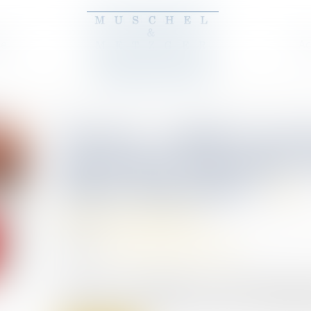
pe
Ac
Divorce : quelle est ce
qui risque d’alourdir 
début septembre ?
Divorce et séparation
09/09/2025
Source :
www.larepubliquedespyrenees.fr
À partir du 1er septembre, un nouveau décret p
ayant recours à la justice civile vers une médiat