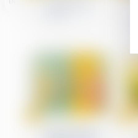
EN
Pas d’indemnités de
rupture pour le salarié
réintégré !
02
21
sept.
août
Divorce et séparation
Nationalité française par
mariage : la conception