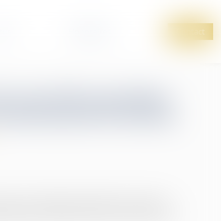
tus
Honoraires
Contact
tte nouvelle procédure
sérieusement la facture
ermet aux magistrats de diriger les personnes
ion payante, notamment dans le cas des divorces...