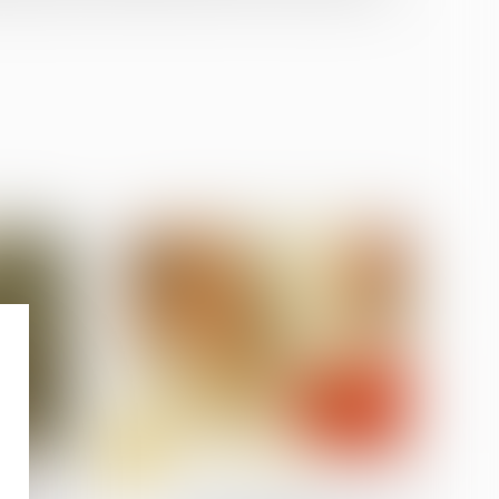
09
sept.
 travail
Divorce et séparation