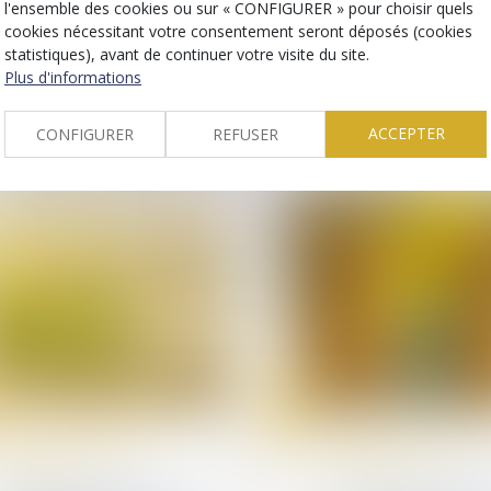
Maintien dans un
Grèves de septem
l'ensemble des cookies ou sur « CONFIGURER » pour choisir quels
système de traitement
2025 : quelles
cookies nécessitant votre consentement seront déposés (cookies
automatisé : l’usage
conséquences si on
statistiques), avant de continuer votre visite du site.
étranger à la mission
grève ?
Plus d'informations
suffit à caractériser
l’infraction
ACCEPTER
CONFIGURER
REFUSER
19
août
Droit de la famille, des
Droit de la famille, des
personnes et de leur
personnes et de leur
patrimoine
patrimoine