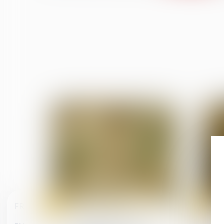
18
15
FR
sept.
sept.
Relation individuelles au travail