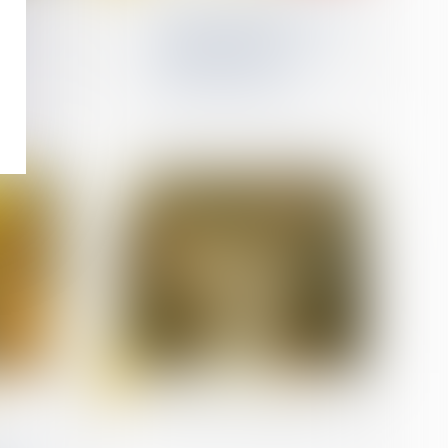
bre
Divorce : quelle est cette
nouvelle procédure qui
 fait
risque d’alourdir
sérieusement la facture
début septembre ?
18
août
Droit de la consommation
Directive « green claims »