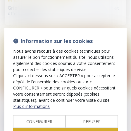
Relation individuelles au travail
Griefs invoqués dans la lettre de licenciement et
office du juge
Information sur les cookies
Nous avons recours à des cookies techniques pour
assurer le bon fonctionnement du site, nous utilisons
également des cookies soumis à votre consentement
pour collecter des statistiques de visite.
Cliquez ci-dessous sur « ACCEPTER » pour accepter le
dépôt de l'ensemble des cookies ou sur «
CONFIGURER » pour choisir quels cookies nécessitant
24
votre consentement seront déposés (cookies
oct.
statistiques), avant de continuer votre visite du site.
Plus d'informations
(NPU) Infraction
Focus sur les conditions de prise en compte des
condamnations prononcées par la juridiction d’un
CONFIGURER
REFUSER
État membre de l’Union européenne