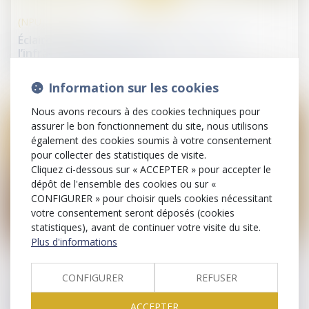
(NPU) Infraction
Éclaircissements sur la caractérisation de
l’infraction d’escroquerie
Information sur les cookies
Nous avons recours à des cookies techniques pour
assurer le bon fonctionnement du site, nous utilisons
également des cookies soumis à votre consentement
pour collecter des statistiques de visite.
Cliquez ci-dessous sur « ACCEPTER » pour accepter le
dépôt de l'ensemble des cookies ou sur «
CONFIGURER » pour choisir quels cookies nécessitant
votre consentement seront déposés (cookies
statistiques), avant de continuer votre visite du site.
15
Plus d'informations
mai
Contrats et garanties commerciales
CONFIGURER
REFUSER
Consommation : le Parlement européen adopte le
ACCEPTER
principe du droit à la réparation