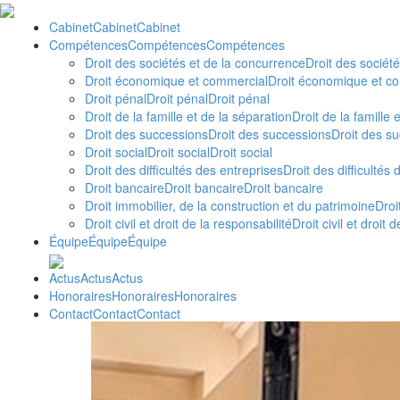
Cabinet
Cabinet
Cabinet
Compétences
Compétences
Compétences
Droit des sociétés et de la concurrence
Droit des sociét
Droit économique et commercial
Droit économique et c
Droit pénal
Droit pénal
Droit pénal
Droit de la famille et de la séparation
Droit de la famille 
Droit des successions
Droit des successions
Droit des s
Droit social
Droit social
Droit social
Droit des difficultés des entreprises
Droit des difficultés
Droit bancaire
Droit bancaire
Droit bancaire
Droit immobilier, de la construction et du patrimoine
Droi
Droit civil et droit de la responsabilité
Droit civil et droit 
Équipe
Équipe
Équipe
Actus
Actus
Actus
Honoraires
Honoraires
Honoraires
Contact
Contact
Contact