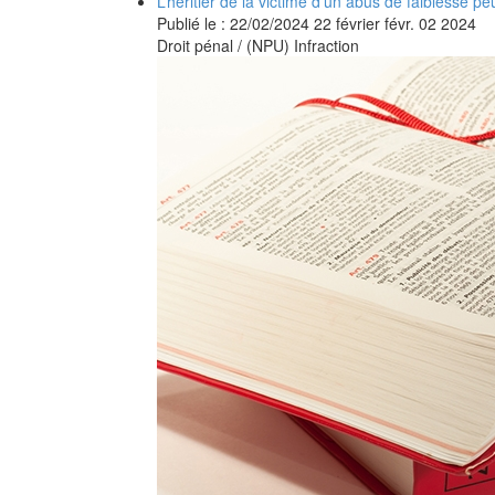
L’héritier de la victime d’un abus de faiblesse 
Publié le :
22/02/2024
22
février
févr.
02
2024
Droit pénal
/
(NPU) Infraction