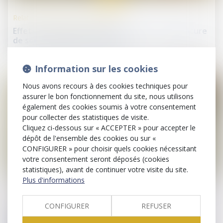
Relation individuelles au travail
Effets de l’incarcération du salarié sur la signature
de son solde de tout compte
Information sur les cookies
Nous avons recours à des cookies techniques pour
assurer le bon fonctionnement du site, nous utilisons
également des cookies soumis à votre consentement
pour collecter des statistiques de visite.
Cliquez ci-dessous sur « ACCEPTER » pour accepter le
dépôt de l'ensemble des cookies ou sur «
CONFIGURER » pour choisir quels cookies nécessitant
votre consentement seront déposés (cookies
statistiques), avant de continuer votre visite du site.
21
nov.
Plus d'informations
(NPU) Infraction
CONFIGURER
REFUSER
Peine de confiscation : la décision doit être