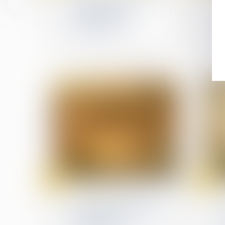
valorisation de
l'entreprise est
opérationnel
25
24
juil.
juil.
(NPU) Infraction
CEDH : les termes de la
condamnation pénale et
la présomption