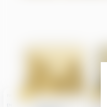
08
07
FR
août
août
Relation individuelles au travail
EN
Le plan de partage de la