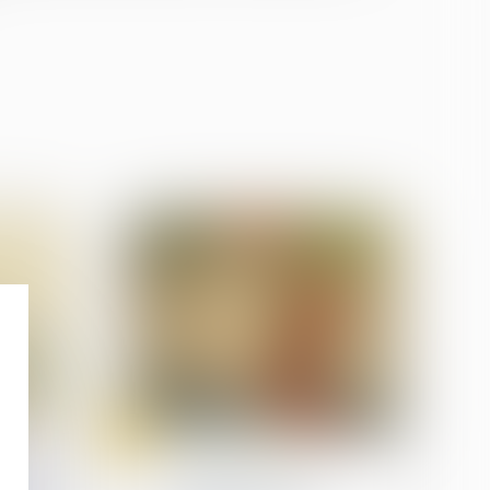
31
juil.
Divorce et séparation
et sur
Comment gérer les