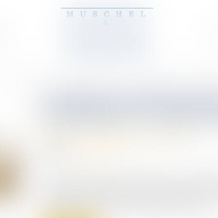
pe
Ac
Le plan de partage de 
l'entreprise est opérat
Relation individuelles au travail
08/08/2024
Source :
www.legisocial.fr
La loi du 29 novembre 2023 relative au partage d
valorisation de l'entreprise. Il s'agit d'un nouvea
permettant de verser aux salariés une prime...