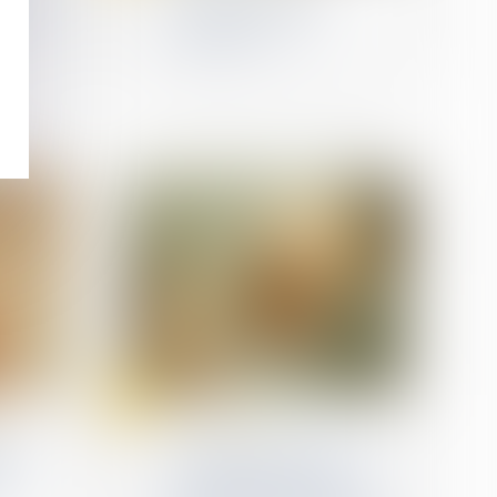
ail en
vacances en cas de
séparation?
18
juil.
(NPU) Infraction
tion
Les délits de recel et de
els
non-justification des
en
ressources ne peuvent