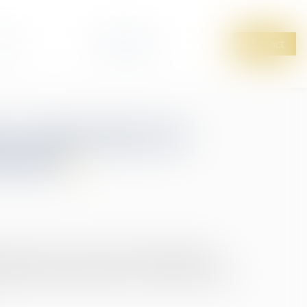
tus
Honoraires
Contact
la valorisation de
ionnel
e la valeur a créé un plan de partage de la
u dispositif facultatif pour les entreprises leur