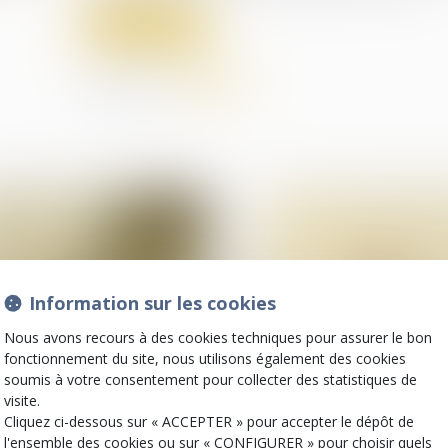
Lire la suite
Partager sur
Information sur les cookies
Nous avons recours à des cookies techniques pour assurer le bon
fonctionnement du site, nous utilisons également des cookies
soumis à votre consentement pour collecter des statistiques de
01
visite.
août
Contrats et garanties
(NPU) Infraction
Cliquez ci-dessous sur « ACCEPTER » pour accepter le dépôt de
commerciales
Publication du décr
l'ensemble des cookies ou sur « CONFIGURER » pour choisir quels