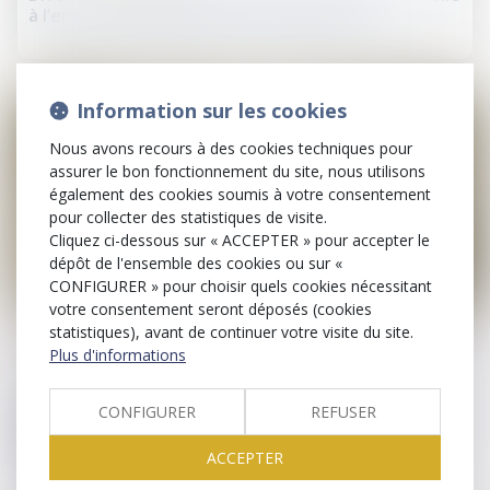
à l’encontre de l’époux ou de l’indivision ?
Information sur les cookies
Nous avons recours à des cookies techniques pour
assurer le bon fonctionnement du site, nous utilisons
également des cookies soumis à votre consentement
pour collecter des statistiques de visite.
Cliquez ci-dessous sur « ACCEPTER » pour accepter le
dépôt de l'ensemble des cookies ou sur «
CONFIGURER » pour choisir quels cookies nécessitant
23
votre consentement seront déposés (cookies
oct.
statistiques), avant de continuer votre visite du site.
Plus d'informations
Divorce et séparation
L'époux ayant alimenté un compte personnel
CONFIGURER
REFUSER
d'épargne de retraite complémentaire avec des
deniers communs doit des récompenses à la
ACCEPTER
communauté