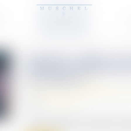
pe
Ac
Donation: quelle est c
obligation administrat
été reportée?
Droit de la famille, des personnes et
10/07/2025
Source :
www.notretemps.com
La déclaration papier des dons manuels et des 
France. La date limite du 1er juillet 2025 n'est fin