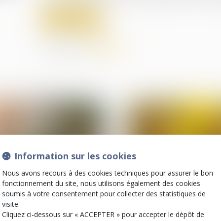
Lire la suite
Partager sur
Information sur les cookies
Nous avons recours à des cookies techniques pour assurer le bon
fonctionnement du site, nous utilisons également des cookies
soumis à votre consentement pour collecter des statistiques de
07
visite.
juil.
Droit de la famille, des
Droit de la famille, des
Cliquez ci-dessous sur « ACCEPTER » pour accepter le dépôt de
personnes et de leur
personnes et de leur