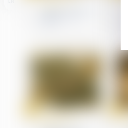
EN
patrimoine
Tutelle et conflit familial :
quelle place pour la
famille ?
16
14
juin
mai
Droit de la famille, des
personnes et de leur
patrimoine