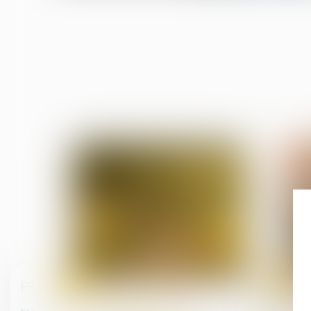
16
10
FR
juil.
juil.
Droit de la famille, des
personnes et de leur