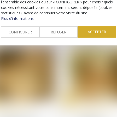
l'ensemble des cookies ou sur « CONFIGURER » pour choisir quels
patrimoine
patrimoine
cookies nécessitant votre consentement seront déposés (cookies
Donation: quelle est
La fraude à la
statistiques), avant de continuer votre visite du site.
cette nouvelle obligation
communauté de vi
Plus d'informations
administrative qui a
entraîne l’annulati
finalement été reportée?
la déclaration de
nationalité
ACCEPTER
CONFIGURER
REFUSER
22
avr.
Droit de la famille, des
Droit de la famille, des
personnes et de leur
personnes et de leur
patrimoine
patrimoine