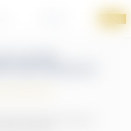
tus
Honoraires
Contact
ette nouvelle
ive qui a finalement
 de leur patrimoine
dons de sommes d'argent reste autorisée en
alement plus d'actualité...