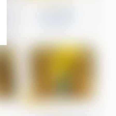
patrimoine
Art et héritage : les
e
œuvres du défunt
on de
peuvent-elles être
revendiquées ?
24
mars
Droit de la famille, des
personnes et de leur
patrimoine