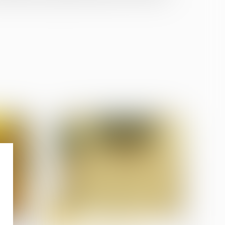
19
juin