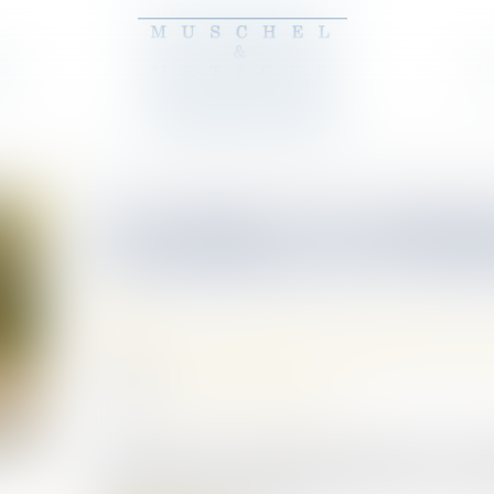
pe
Ac
La fraude à la commun
l’annulation de la déc
Droit de la famille, des personnes et
07/07/2025
Source :
www.lemag-juridique.com
L’acquisition de la nationalité française par ma
matérielle au moment de la déclaration. En cas d