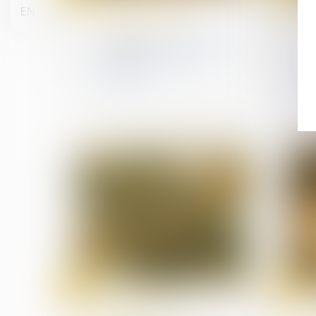
Droit de la famille, des
EN
personnes et de leur
patrimoine
Tutelle et conflit familial :
quelle place pour la
famille ?
16
14
juin
mai
Droit de la famille, des
personnes et de leur