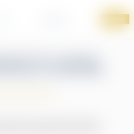
tus
Honoraires
Contact
auté de vie entraîne
laration de nationalité
 de leur patrimoine
riage exige une communauté de vie affective et
e fraude, l’enregistrement peut être contesté