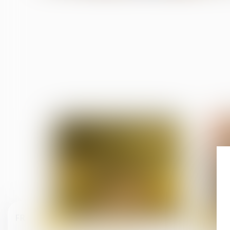
FR
16
10
juil.
juil.