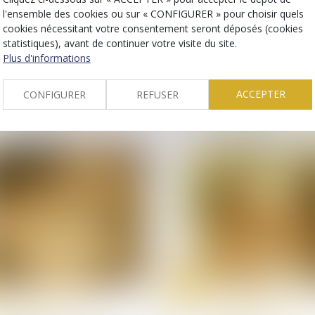
Droit de la famille, des
Droit de la famille, des
l'ensemble des cookies ou sur « CONFIGURER » pour choisir quels
personnes et de leur
personnes et de leur
patrimoine
patrimoine
cookies nécessitant votre consentement seront déposés (cookies
Donation: quelle est
La fraude à la
statistiques), avant de continuer votre visite du site.
cette nouvelle obligation
communauté de vi
Plus d'informations
administrative qui a
entraîne l’annulati
finalement été reportée?
la déclaration de
ACCEPTER
CONFIGURER
REFUSER
nationalité
22
avr.
Droit de la famille, des
Droit de la famille, des
personnes et de leur
personnes et de leur