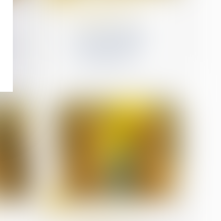
Droit de la famille, des
personnes et de leur
patrimoine
Art et héritage : les
e
œuvres du défunt
on de
peuvent-elles être
revendiquées ?
24
mars
Droit de la famille, des
personnes et de leur