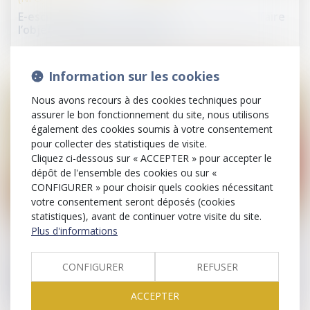
E-escroquerie : liste des infractions pouvant faire
l’objet d’une plainte en ligne
Information sur les cookies
Nous avons recours à des cookies techniques pour
assurer le bon fonctionnement du site, nous utilisons
également des cookies soumis à votre consentement
pour collecter des statistiques de visite.
Cliquez ci-dessous sur « ACCEPTER » pour accepter le
dépôt de l'ensemble des cookies ou sur «
CONFIGURER » pour choisir quels cookies nécessitant
votre consentement seront déposés (cookies
29
statistiques), avant de continuer votre visite du site.
août
Plus d'informations
(NPU) Infraction
CONFIGURER
REFUSER
Harcèlement de rue : nouvelle hausse des
infractions en 2023
ACCEPTER