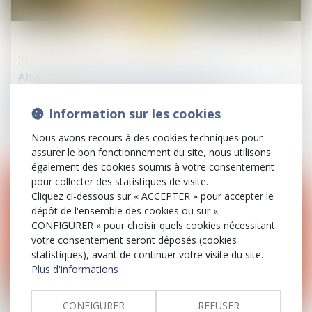
06
juin
(NPU) Infraction
Altération du discernement et peine
d’emprisonnement ferme : le juge doit motiver sa
décision eu égard aux faits d’espèce, à la
Information sur les cookies
personnalité et à la situation de l’auteur
Nous avons recours à des cookies techniques pour
assurer le bon fonctionnement du site, nous utilisons
également des cookies soumis à votre consentement
pour collecter des statistiques de visite.
Cliquez ci-dessous sur « ACCEPTER » pour accepter le
dépôt de l'ensemble des cookies ou sur «
CONFIGURER » pour choisir quels cookies nécessitant
votre consentement seront déposés (cookies
statistiques), avant de continuer votre visite du site.
Plus d'informations
30
CONFIGURER
REFUSER
mai