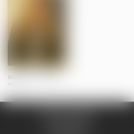
Marie-Lou
SCALIN
Avocat
MUSCHEL & METZGER
6 Rue Saint-Pierre-le-Jeune
67000 STRASBOURG
Tél :
03 88 25 04 05