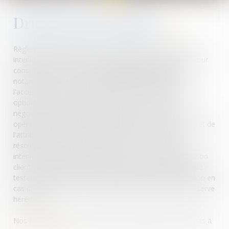
Droit des successions
Règlement à l’amiable ou au contentieux. Le Cabinet
intervient à tout moment de la succession. En amont, pour
conseiller les héritiers sur
l'option successorale
et
notamment le conjoint survivant qui dispose, outre
l'acceptation ou la renonciation de la succession d'une
option successorale qui lui est réservée. Certaines
négociations peuvent également naître au cours des
opérations de succession s'agissant surtout du partage et de
l'attribution des lots à partager. En cas d'échec de la
résolution amiable, l'avocat en droit des successions
interviendra afin d'introduire une action en justice pour son
client. Il s'agit notamment des actions en contestation de
testaments, les actions en partage judiciaire de l'indivision en
cas de désaccord entre les héritiers ou d'atteinte à la réserve
héréditaire
Nos compétences en la matière sont larges, n'hésitez pas à