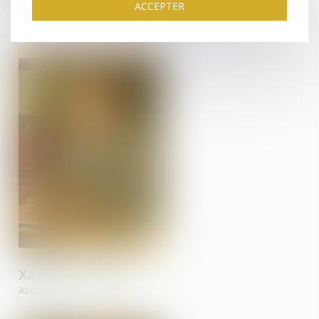
Alexandre
MUSCHEL
ACCEPTER
Avocat
Xavier
METZGER
Avocat