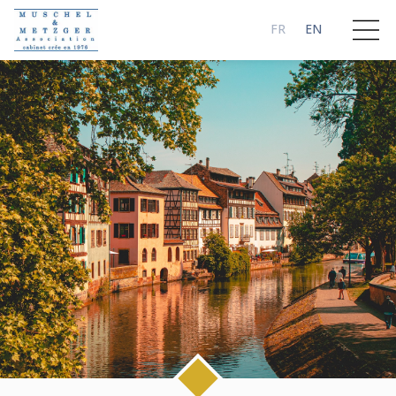
FR
EN