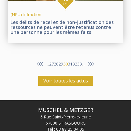
juil.
(NPU) Infraction
Les délits de recel et de non-justification des
ressources ne peuvent être retenus contre
une personne pour les mêmes faits
27
28
29
30
31
32
33
...
...
Voir toutes les actus
MUSCHEL & METZGER
6 Rue Saint-Pierre-le-Jeune
67000 STRASBOURG
Tél :
03 88 25 04 05