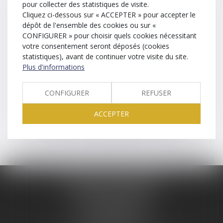
pour collecter des statistiques de visite.
Hébergement
Cliquez ci-dessous sur « ACCEPTER » pour accepter le
dépôt de l'ensemble des cookies ou sur «
Société SEPTEO Legaltech
CONFIGURER » pour choisir quels cookies nécessitant
194 Avenue de la Gare Sud de France, 34970 Lattes
votre consentement seront déposés (cookies
www.azko.fr
statistiques), avant de continuer votre visite du site.
Plus d'informations
Politique de cookies
CONFIGURER
REFUSER
ACCEPTER
Politique de confidentialité
MUSCHEL & METZGER
6 Rue Saint-Pierre-le-Jeune
67000 STRASBOURG
Tél :
03 88 25 04 05