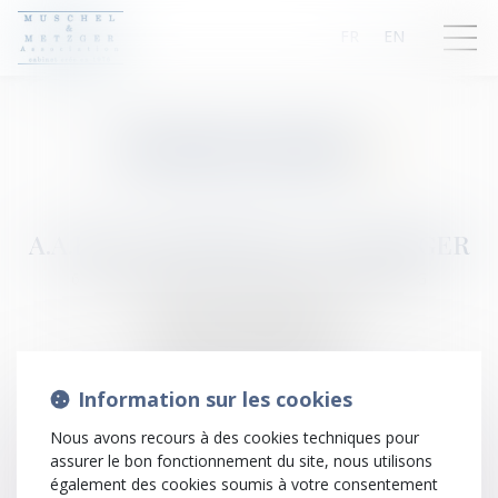
FR
EN
Mentions légales
A.A.R.P.I. A.MUSCHEL & X. METZGER
6, Rue Saint Pierre Le Jeune 67000 STRASBOURG
Téléphone: (0)3.88.25.04.05
Télécopie : (0)3.88.37.32.19
N° SIRET : 988 016 960 00011
Information sur les cookies
Directeur de la publication
Nous avons recours à des cookies techniques pour
assurer le bon fonctionnement du site, nous utilisons
Alexandre MUSCHEL
également des cookies soumis à votre consentement